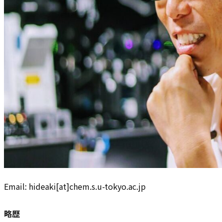
Email: hideaki[at]chem.s.u-tokyo.ac.jp
略歴