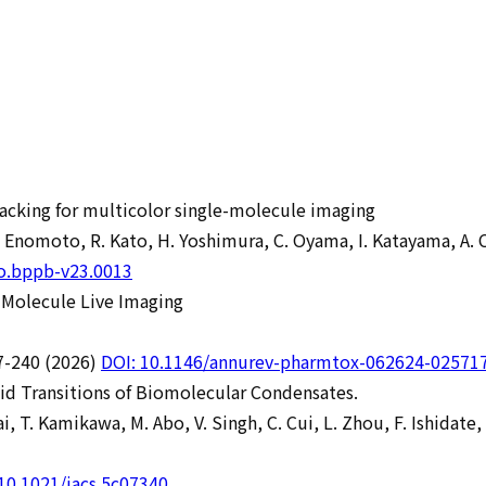
acking for multicolor single-molecule imaging
 M. Enomoto, R. Kato, H. Yoshimura, C. Oyama, I. Katayama, A.
o.bppb-v23.0013
-Molecule Live Imaging
27-240 (2026)
DOI: 10.1146/annurev-pharmtox-062624-02571
lid Transitions of Biomolecular Condensates.
, T. Kamikawa, M. Abo, V. Singh, C. Cui, L. Zhou, F. Ishidate, 
10.1021/jacs.5c07340