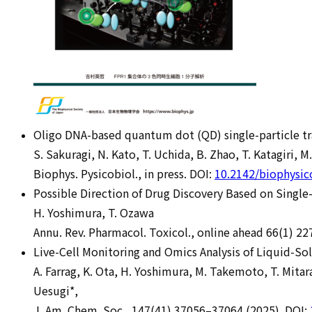
Oligo DNA-based quantum dot (QD) single-particle tr
S. Sakuragi, N. Kato, T. Uchida, B. Zhao, T. Katagiri,
Biophys. Pysicobiol., in press. DOI:
10.2142/biophysic
Possible Direction of Drug Discovery Based on Single
H. Yoshimura, T. Ozawa
Annu. Rev. Pharmacol. Toxicol., online ahead 66(1) 2
Live-Cell Monitoring and Omics Analysis of Liquid-So
A. Farrag, K. Ota, H. Yoshimura, M. Takemoto, T. Mitarai
Uesugi*,
J. Am. Chem. Soc., 147(41) 37056–37064 (2025). DOI: