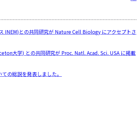
稿
ナ
ビ
ス INEM)との共同研究が Nature Cell Biology にアクセプトさ
ゲ
ー
シ
ceton大学) との共同研究が Proc. Natl. Acad. Sci. USA に掲載
ョ
ン
いての総説を発表しました。