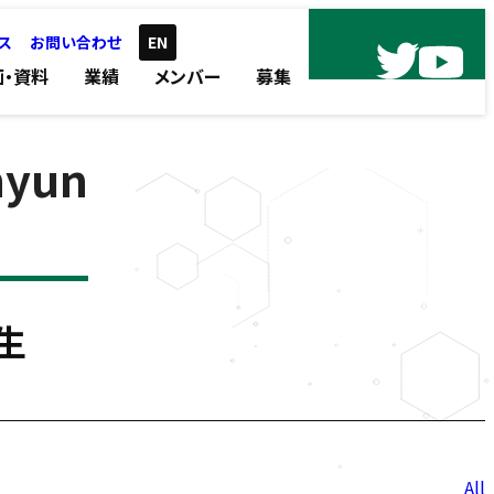
ス
お問い合わせ
EN
画・資料
業績
メンバー
募集
hyun
生
投
All