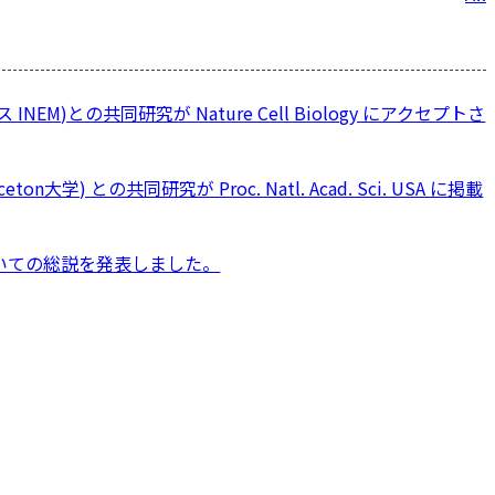
稿
ナ
ビ
ス INEM)との共同研究が Nature Cell Biology にアクセプトさ
ゲ
ー
シ
ceton大学) との共同研究が Proc. Natl. Acad. Sci. USA に掲載
ョ
ン
いての総説を発表しました。