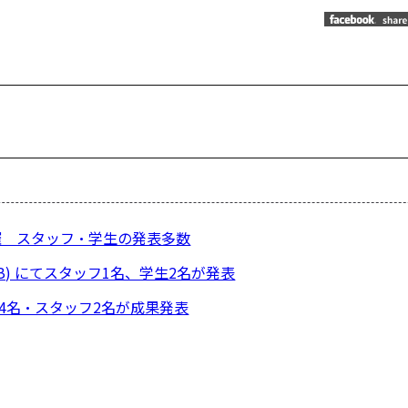
投
稿
ナ
ビ
II” 開催 スタッフ・学生の発表多数
ゲ
ー
AB) にてスタッフ1名、学生2名が発表
シ
4名・スタッフ2名が成果発表
ョ
ン