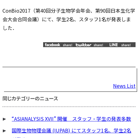
ConBio2017（第40回分子生物学会年会、第90回日本生化学
会大会合同会議）にて、学生2名、スタッフ1名が発表しま
した．
投
News List
稿
同じカテゴリーのニュース
ナ
ビ
“ASIANALYSIS XVII” 開催 スタッフ・学生の発表多数
ゲ
ー
国際生物物理会議 (IUPAB) にてスタッフ1名、学生2名
シ