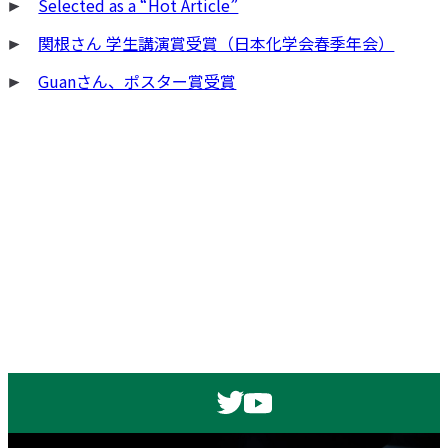
Selected as a “Hot Article”
ゲ
ー
関根さん 学生講演賞受賞（日本化学会春季年会）
シ
Guanさん、ポスター賞受賞
ョ
ン