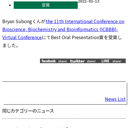
2021-01-13
受賞
Bryan Subongくんが
the 11th International Conference on
Bioscience, Biochemistry and Bioinformatics (ICBBB)-
Virtual Conference
にてBest Oral Presentation賞を受賞し
ました。
投
News List
稿
同じカテゴリーのニュース
ナ
ビ