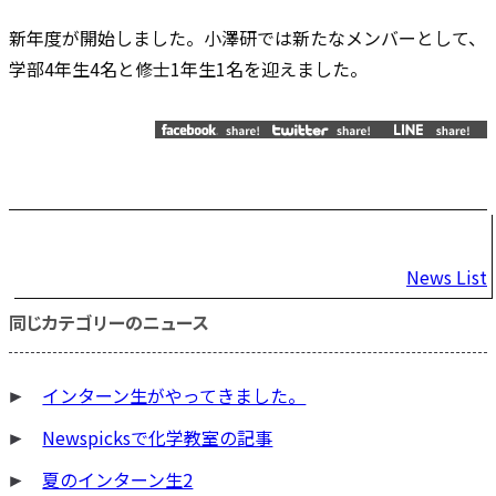
新年度が開始しました。小澤研では新たなメンバーとして、
学部4年生4名と修士1年生1名を迎えました。
投
News List
稿
同じカテゴリーのニュース
ナ
ビ
インターン生がやってきました。
ゲ
ー
Newspicksで化学教室の記事
シ
夏のインターン生2
ョ