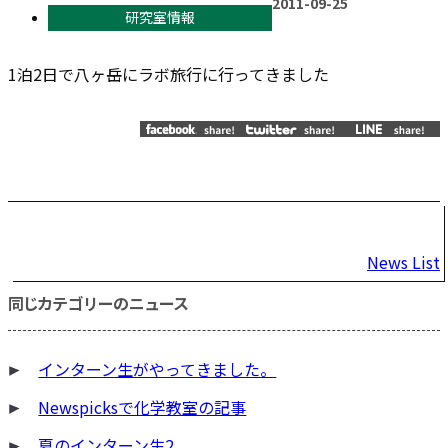
2011-09-25
研究室情報
1泊2日で八ヶ岳にラボ旅行に行ってきました
投
News List
稿
同じカテゴリーのニュース
ナ
ビ
インターン生がやってきました。
ゲ
ー
Newspicksで化学教室の記事
シ
夏のインターン生2