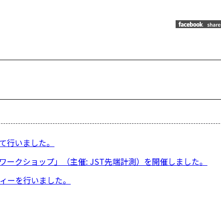
投
稿
ナ
ビ
て行いました。
ゲ
ー
ワークショップ」（主催: JST先端計測）を開催しました。
シ
ティーを行いました。
ョ
ン