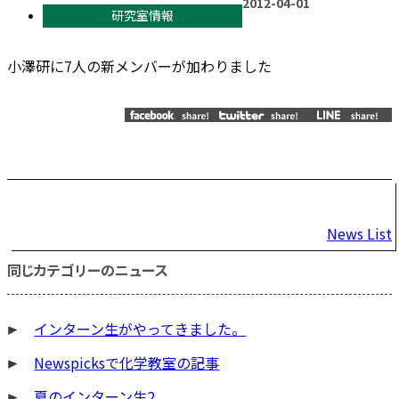
2012-04-01
研究室情報
小澤研に7人の新メンバーが加わりました
投
News List
稿
同じカテゴリーのニュース
ナ
ビ
インターン生がやってきました。
ゲ
ー
Newspicksで化学教室の記事
シ
夏のインターン生2