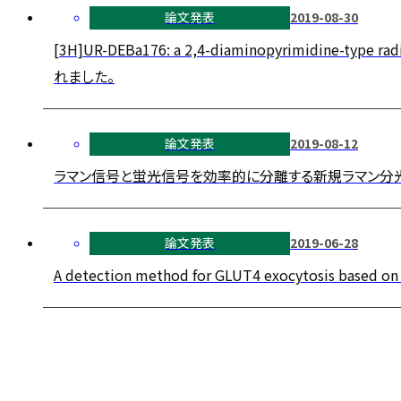
論文発表
2019-08-30
[3H]UR-DEBa176: a 2,4-diaminopyrimidine-type ra
れました。
論文発表
2019-08-12
ラマン信号と蛍光信号を効率的に分離する新規ラマン分光法開発の成
論文発表
2019-06-28
A detection method for GLUT4 exocytosis based 
投
稿
ナ