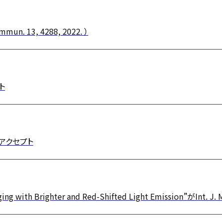
13, 4288, 2022. ）
ト
にアクセプト
maging with Brighter and Red-Shifted Light Emission”がI