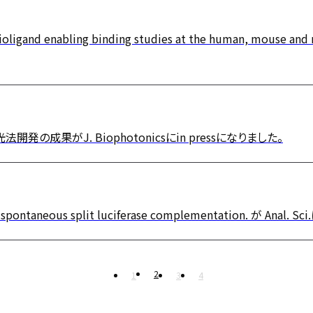
dioligand enabling binding studies at the human, mouse 
果がJ. Biophotonicsにin pressになりました。
on spontaneous split luciferase complementation. が An
2
1
3
4