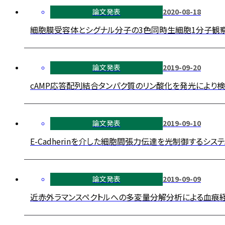
論文発表
2020-08-18
細胞膜受容体とシグナル分子の3色同時生細胞1分子観察の成果
論文発表
2019-09-20
cAMP応答配列結合タンパク質のリン酸化を発光により検出するセンサ
論文発表
2019-09-10
E-Cadherinを介した細胞間張力伝達を光制御するシステムの開
論文発表
2019-09-09
近赤外ラマンスペクトルへの多変量分解分析による血痕経時変化